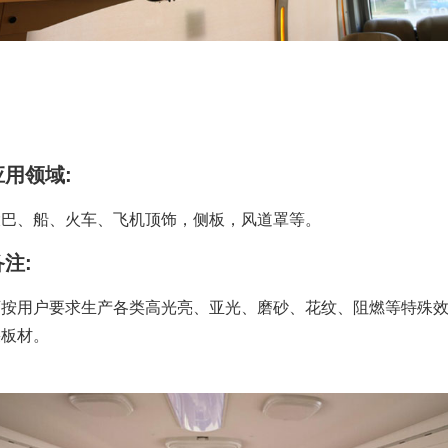
应用领域:
大巴、船、火车、飞机顶饰，侧板，风道罩等。
备注:
可按用户要求生产各类高光亮、亚光、磨砂、花纹、阻燃等特殊
果板材。