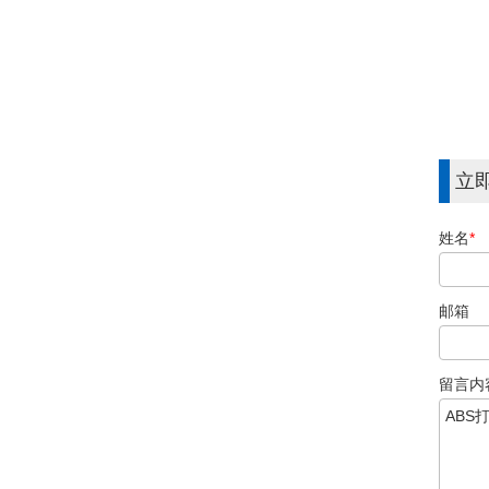
立
姓名
*
邮箱
留言内