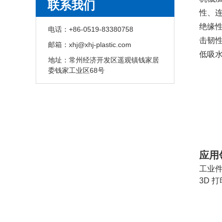
联系我们
性、
绝缘
电话：
+86-0519-83380758
击韧
邮箱：
xhj@xhj-plastic.com
低吸
地址：
常州经济开发区遥观镇钱家居
委钱家工业区68号
应用
工业
3D 